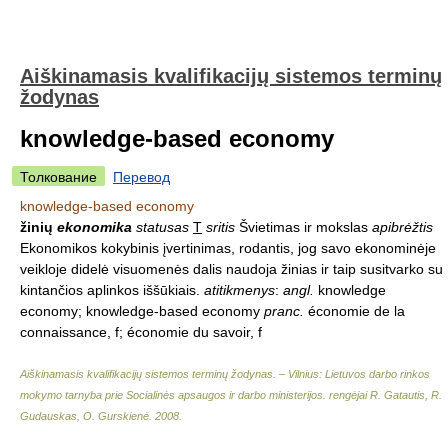
Aiškinamasis kvalifikacijų sistemos terminų
žodynas
knowledge-based economy
Толкование
Перевод
knowledge-based economy
žinių
ekonomika
statusas
T
sritis
Švietimas ir mokslas
apibrėžtis
Ekonomikos kokybinis įvertinimas, rodantis, jog savo ekonominėje
veikloje didelė visuomenės dalis naudoja žinias ir taip susitvarko su
kintančios aplinkos iššūkiais.
atitikmenys
:
angl.
knowledge
economy; knowledge-based economy
pranc.
économie de la
connaissance, f; économie du savoir, f
Aiškinamasis kvalifikacijų sistemos terminų žodynas. – Vilnius: Lietuvos darbo rinkos
mokymo tarnyba prie Socialinės apsaugos ir darbo ministerijos
.
rengėjai R. Gatautis, R.
Gudauskas, O. Gurskienė
.
2008
.