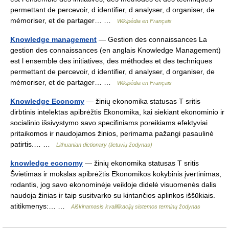
permettant de percevoir, d identifier, d analyser, d organiser, de
mémoriser, et de partager… …
Wikipédia en Français
Knowledge management
— Gestion des connaissances La
gestion des connaissances (en anglais Knowledge Management)
est l ensemble des initiatives, des méthodes et des techniques
permettant de percevoir, d identifier, d analyser, d organiser, de
mémoriser, et de partager… …
Wikipédia en Français
Knowledge Economy
— žinių ekonomika statusas T sritis
dirbtinis intelektas apibrėžtis Ekonomika, kai siekiant ekonominio ir
socialinio išsivystymo savo specifiniams poreikiams efektyviai
pritaikomos ir naudojamos žinios, perimama pažangi pasaulinė
patirtis.… …
Lithuanian dictionary (lietuvių žodynas)
knowledge economy
— žinių ekonomika statusas T sritis
Švietimas ir mokslas apibrėžtis Ekonomikos kokybinis įvertinimas,
rodantis, jog savo ekonominėje veikloje didelė visuomenės dalis
naudoja žinias ir taip susitvarko su kintančios aplinkos iššūkiais.
atitikmenys:… …
Aiškinamasis kvalifikacijų sistemos terminų žodynas