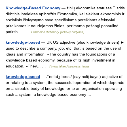
Knowledge-Based Economy
— žinių ekonomika statusas T sritis
dirbtinis intelektas apibrėžtis Ekonomika, kai siekiant ekonominio ir
socialinio išsivystymo savo specifiniams poreikiams efektyviai
pritaikomos ir naudojamos žinios, perimama pažangi pasaulinė
patirtis.… …
Lithuanian dictionary (lietuvių žodynas)
knowledge-based
— UK US adjective (also knowledge driven) ►
used to describe a company, job, etc. that is based on the use of
ideas and information: »The country has the foundations of a
knowledge based economy, because of its high investment in
education. »They… …
Financial and business terms
knowledge-based
— /ˈnɒlɪdʒ beɪst/ (say nolij bayst) adjective of
or relating to a system, the successful operation of which depends
on a sizeable body of knowledge, or to an organisation operating
such a system: a knowledge based economy …